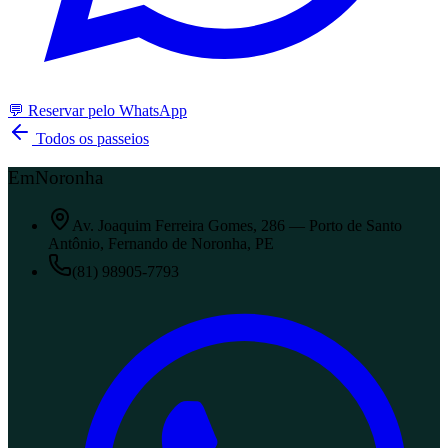
💬 Reservar pelo WhatsApp
Todos os passeios
EmNoronha
Av. Joaquim Ferreira Gomes, 286 — Porto de Santo
Antônio, Fernando de Noronha, PE
(81) 98905-7793