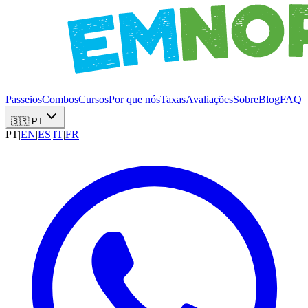
Passeios
Combos
Cursos
Por que nós
Taxas
Avaliações
Sobre
Blog
FAQ
🇧🇷 PT
PT
|
EN
|
ES
|
IT
|
FR