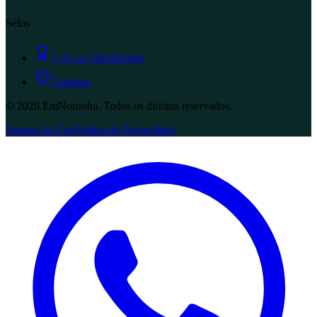
Selos
⭐
#1 no TripAdvisor
Cadastur
©
2026
EmNoronha.
Todos os direitos reservados.
Termos de Uso
Política de Privacidade